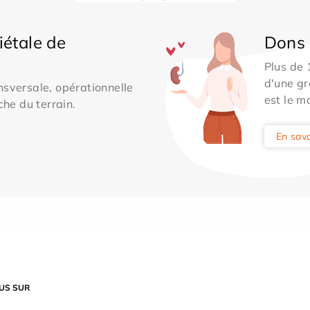
iétale de
Dons 
Plus de
d'une gr
sversale, opérationnelle
est le m
che du terrain.
En savo
US SUR