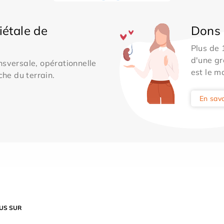
iétale de
Dons 
Plus de
d'une gr
sversale, opérationnelle
est le m
che du terrain.
En savo
US SUR