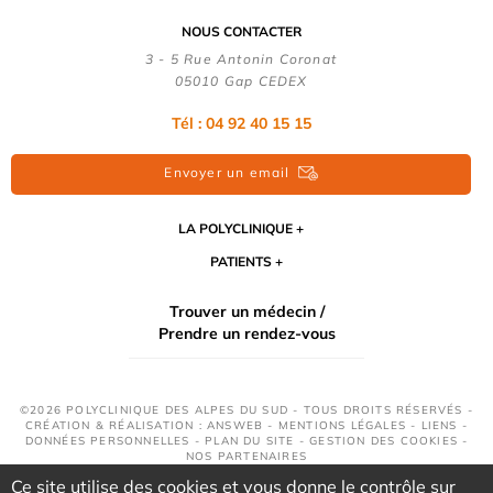
NOUS CONTACTER
3 - 5 Rue Antonin Coronat
05010 Gap CEDEX
Tél : 04 92 40 15 15
Envoyer un email
LA POLYCLINIQUE
PATIENTS
Trouver un médecin /
Prendre un rendez-vous
©2026 POLYCLINIQUE DES ALPES DU SUD - TOUS DROITS RÉSERVÉS -
CRÉATION & RÉALISATION : ANSWEB -
MENTIONS LÉGALES
-
LIENS
-
DONNÉES PERSONNELLES
-
PLAN DU SITE
-
GESTION DES COOKIES
-
NOS PARTENAIRES
Ce site utilise des cookies et vous donne le contrôle sur