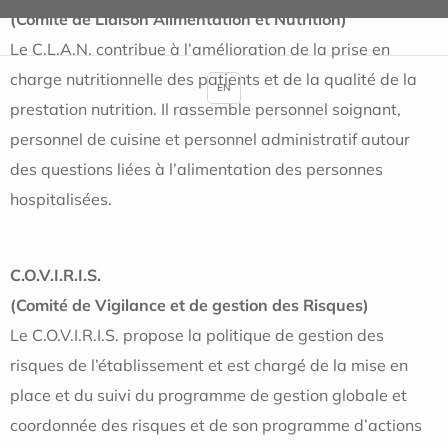
(Comité de Liaison Alimentation et Nutrition)
Le C.L.A.N. contribue à l’amélioration de la prise en
charge nutritionnelle des patients et de la qualité de la
EN
prestation nutrition. Il rassemble personnel soignant,
personnel de cuisine et personnel administratif autour
des questions liées à l’alimentation des personnes
hospitalisées.
C.O.V.I.R.I.S.
(Comité de Vigilance et de gestion des Risques)
Le C.O.V.I.R.I.S. propose la politique de gestion des
risques de l’établissement et est chargé de la mise en
place et du suivi du programme de gestion globale et
coordonnée des risques et de son programme d’actions