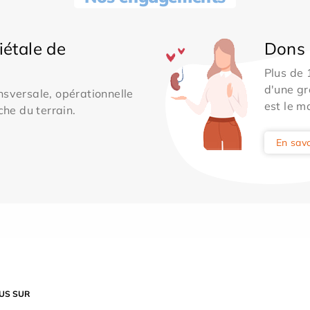
iétale de
Dons 
Plus de
d'une gr
sversale, opérationnelle
est le m
che du terrain.
En savo
US SUR