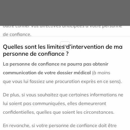
recueilli auprès de la personne de confiance guidera le
médecin pour prendre ses décisions. Vous pouvez en
outre confier vos directives anticipées à votre personne
de confiance.
Quelles sont les limites d’intervention de ma
EN
personne de confiance ?
La personne de confiance ne pourra pas obtenir
communication de votre dossier médical
(à moins
que vous lui fassiez une procuration exprès en ce sens).
De plus, si vous souhaitez que certaines informations ne
lui soient pas communiquées, elles demeureront
confidentielles, quelles que soient les circonstances.
En revanche, si votre personne de confiance doit être