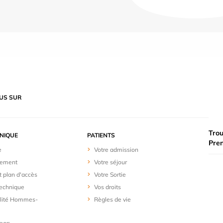
US SUR
Trou
INIQUE
PATIENTS
Pre
e
Votre admission
sement
Votre séjour
t plan d'accès
Votre Sortie
Technique
Vos droits
alité Hommes-
Règles de vie