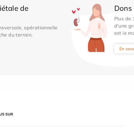
iétale de
Dons 
Plus de
d'une gr
sversale, opérationnelle
est le m
che du terrain.
En savo
US SUR